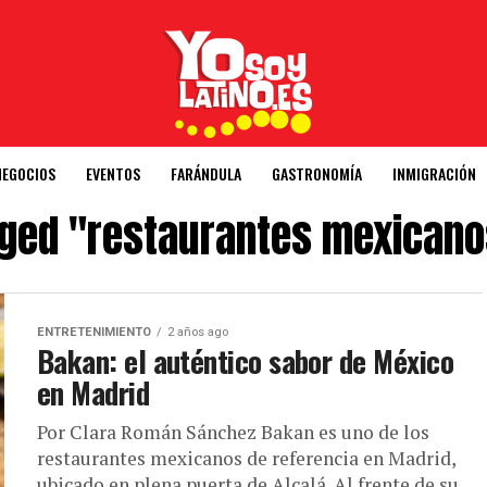
NEGOCIOS
EVENTOS
FARÁNDULA
GASTRONOMÍA
INMIGRACIÓN
gged "restaurantes mexican
ENTRETENIMIENTO
2 años ago
Bakan: el auténtico sabor de México
en Madrid
Por Clara Román Sánchez Bakan es uno de los
restaurantes mexicanos de referencia en Madrid,
ubicado en plena puerta de Alcalá. Al frente de su