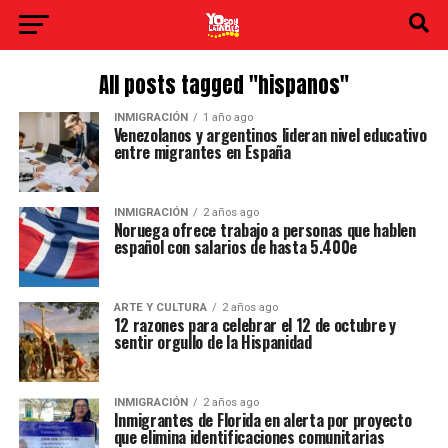
All posts tagged "hispanos"
INMIGRACIÓN
1 año ago
Venezolanos y argentinos lideran nivel educativo
entre migrantes en España
INMIGRACIÓN
2 años ago
Noruega ofrece trabajo a personas que hablen
español con salarios de hasta 5.400e
ARTE Y CULTURA
2 años ago
12 razones para celebrar el 12 de octubre y
sentir orgullo de la Hispanidad
INMIGRACIÓN
2 años ago
Inmigrantes de Florida en alerta por proyecto
que elimina identificaciones comunitarias