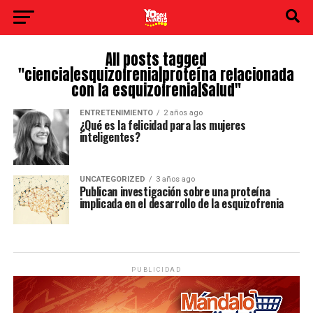
All posts tagged
"ciencia|esquizofrenia|proteína relacionada
con la esquizofrenia|Salud"
ENTRETENIMIENTO
2 años ago
¿Qué es la felicidad para las mujeres
inteligentes?
UNCATEGORIZED
3 años ago
Publican investigación sobre una proteína
implicada en el desarrollo de la esquizofrenia
PUBLICIDAD