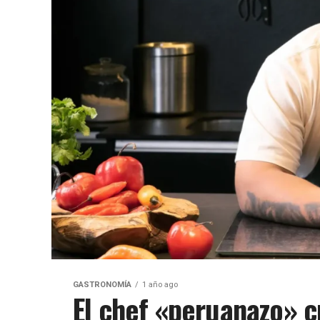
GASTRONOMÍA
1 año ago
El chef «peruanazo» c