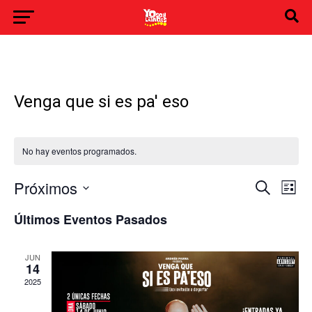
Venga que si es pa' eso
No hay eventos programados.
Navegación
Nave
Próximos
Buscar
de
Lista
de
Selecciona
búsqueda
vist
la
y
de
Últimos Eventos Pasados
fecha.
vistas
Even
de
Eventos
JUN
14
2025