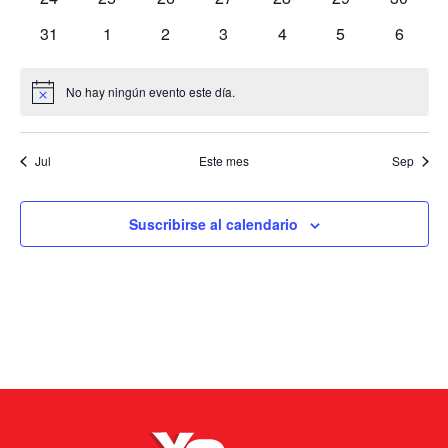
eventos
eventos
eventos
eventos
eventos
eventos
eventos
0
0
0
0
0
0
0
31
1
2
3
4
5
6
eventos
eventos
eventos
eventos
eventos
eventos
evento
No hay ningún evento este día.
Aviso
Jul
Este mes
Sep
Suscribirse al calendario