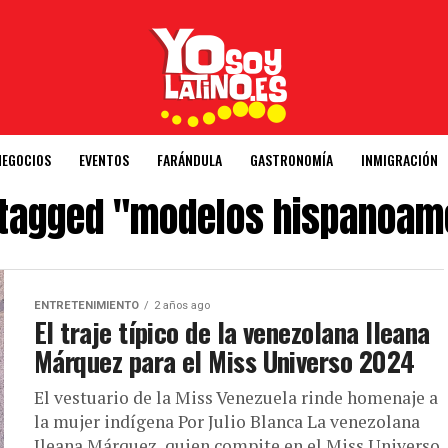
NEGOCIOS
EVENTOS
FARÁNDULA
GASTRONOMÍA
INMIGRACIÓN
s tagged "modelos hispanoam
ENTRETENIMIENTO
2 años ago
El traje típico de la venezolana Ileana
Márquez para el Miss Universo 2024
El vestuario de la Miss Venezuela rinde homenaje a
la mujer indígena Por Julio Blanca La venezolana
Ileana Márquez, quien compite en el Miss Universo