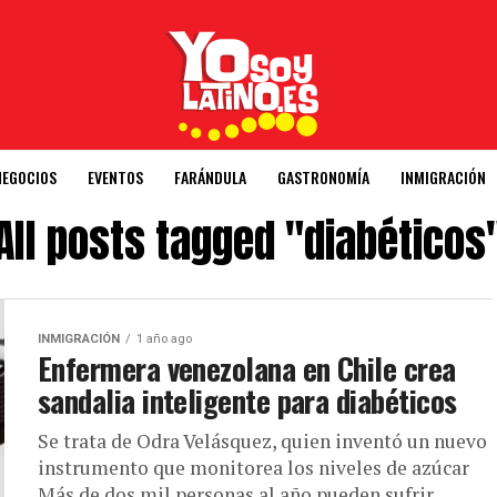
NEGOCIOS
EVENTOS
FARÁNDULA
GASTRONOMÍA
INMIGRACIÓN
All posts tagged "diabéticos
INMIGRACIÓN
1 año ago
Enfermera venezolana en Chile crea
sandalia inteligente para diabéticos
Se trata de Odra Velásquez, quien inventó un nuevo
instrumento que monitorea los niveles de azúcar
Más de dos mil personas al año pueden sufrir