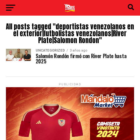
All posts tagged "deportistas venezolanos en
el exterior|futbolistas venezolanos|River
Plate|Salomon Rondon"
UNCATEGORIZED
3 años ago
Salomón Rondón firmó con River Plate hasta
2025
PUBLICIDAD