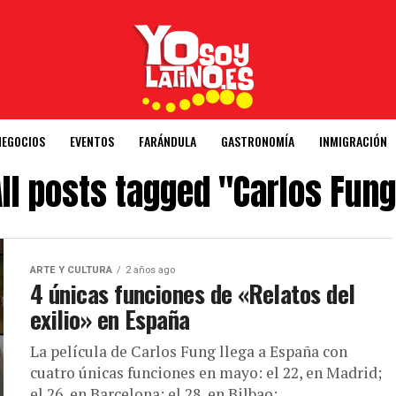
NEGOCIOS
EVENTOS
FARÁNDULA
GASTRONOMÍA
INMIGRACIÓN
ll posts tagged "Carlos Fun
ARTE Y CULTURA
2 años ago
4 únicas funciones de «Relatos del
exilio» en España
La película de Carlos Fung llega a España con
cuatro únicas funciones en mayo: el 22, en Madrid;
el 26, en Barcelona; el 28, en Bilbao;...