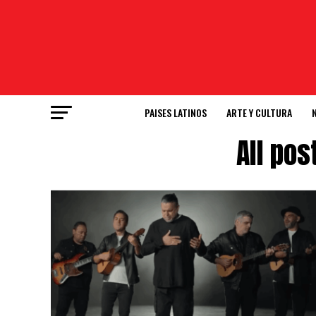
PAISES LATINOS
ARTE Y CULTURA
All po