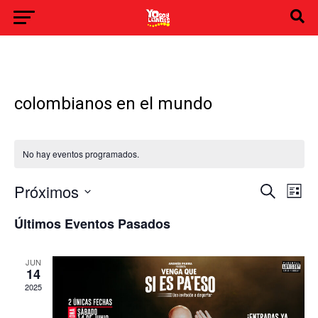
colombianos en el mundo
No hay eventos programados.
Navegación
Nave
Próximos
Buscar
de
Lista
de
Selecciona
búsqueda
vist
la
y
de
Últimos Eventos Pasados
fecha.
vistas
Even
de
Eventos
JUN
14
2025