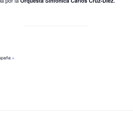
a por la
Orquesta Sinfónica Carlos Cruz-Diez.
spaña
+