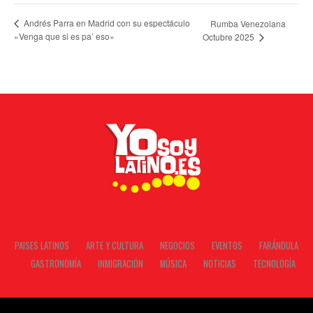
Andrés Parra en Madrid con su espectáculo
Rumba Venezolana
«Venga que si es pa’ eso»
Octubre 2025
PAISES LATINOS
ARTE Y CULTURA
NEGOCIOS
EVENTOS
FARÁNDULA
GASTRONOMÍA
INMIGRACIÓN
MÚSICA
NOTICIAS
TECNOLOGÍA