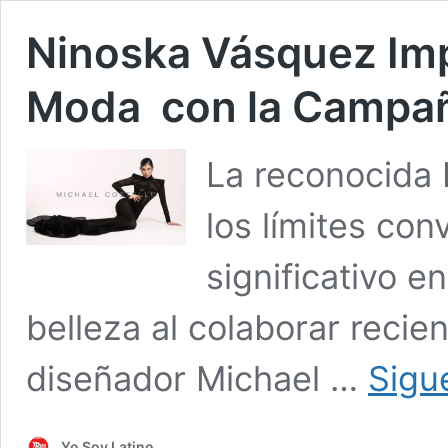
Ninoska Vásquez Imp
Moda con la Campañ
La reconocida 
los límites co
significativo e
belleza al colaborar reci
diseñador Michael …
Sigu
Yo Soy Latino